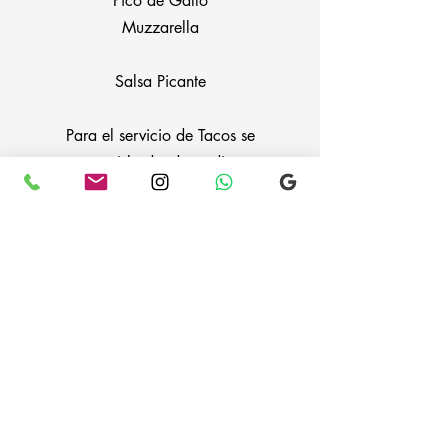
Pico de Gallo
Muzzarella
Salsa Picante
Para el servicio de Tacos se
arma una isla donde se disponen
todos los alimentos, asi los
invitados se acercan y arman el
taco a gusto.
Presupuestar >>>